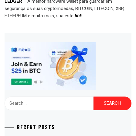
LEDGER
– A melhor hardware wallet para guardar em
segurança os suas cryptomoedas, BITCOIN, LITECOIN, XRP,
ETHEREUM e muito mais, sua este
link
Search
for:
RECENT POSTS