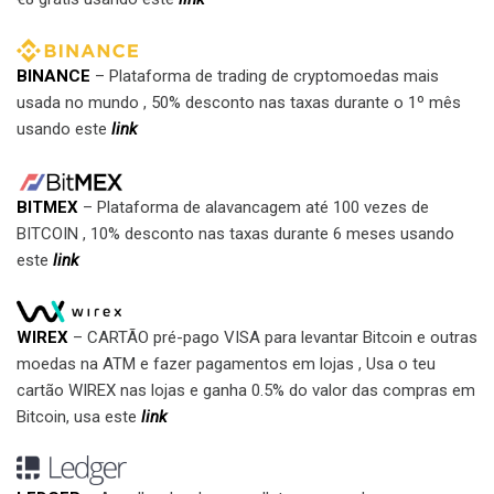
BINANCE
– Plataforma de trading de cryptomoedas mais
usada no mundo , 50% desconto nas taxas durante o 1º mês
usando este
link
BITMEX
– Plataforma de alavancagem até 100 vezes de
BITCOIN , 10% desconto nas taxas durante 6 meses usando
este
link
WIREX
– CARTÃO pré-pago VISA para levantar Bitcoin e outras
moedas na ATM e fazer pagamentos em lojas , Usa o teu
cartão WIREX nas lojas e ganha 0.5% do valor das compras em
Bitcoin, usa este
link