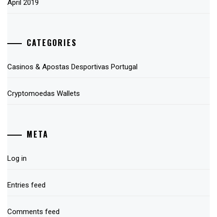
April 2019
CATEGORIES
Casinos & Apostas Desportivas Portugal
Cryptomoedas Wallets
META
Log in
Entries feed
Comments feed