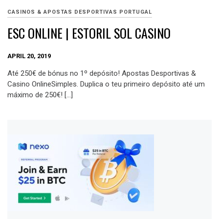
CASINOS & APOSTAS DESPORTIVAS PORTUGAL
ESC ONLINE | ESTORIL SOL CASINO
APRIL 20, 2019
Até 250€ de bónus no 1º depósito! Apostas Desportivas &
Casino OnlineSimples. Duplica o teu primeiro depósito até um
máximo de 250€! […]