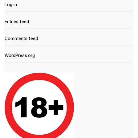
Log in
Entries feed
Comments feed
WordPress.org