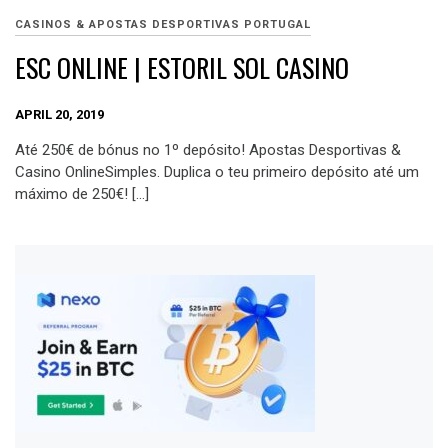
CASINOS & APOSTAS DESPORTIVAS PORTUGAL
ESC ONLINE | ESTORIL SOL CASINO
APRIL 20, 2019
Até 250€ de bónus no 1º depósito! Apostas Desportivas &
Casino OnlineSimples. Duplica o teu primeiro depósito até um
máximo de 250€! […]