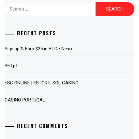
Search
for:
RECENT POSTS
Sign up & Earn $25 in BTC • Nexo
BET.pt
ESC ONLINE | ESTORIL SOL CASINO
CASINO PORTUGAL
RECENT COMMENTS