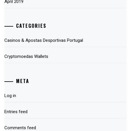
April 2019
CATEGORIES
Casinos & Apostas Desportivas Portugal
Cryptomoedas Wallets
META
Log in
Entries feed
Comments feed