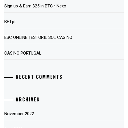
Sign up & Earn $25 in BTC • Nexo
BET.pt
ESC ONLINE | ESTORIL SOL CASINO
CASINO PORTUGAL
RECENT COMMENTS
ARCHIVES
November 2022