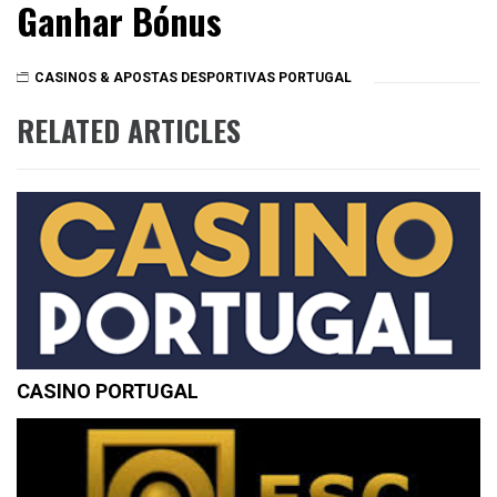
Ganhar Bónus
CASINOS & APOSTAS DESPORTIVAS PORTUGAL
RELATED ARTICLES
CASINO PORTUGAL