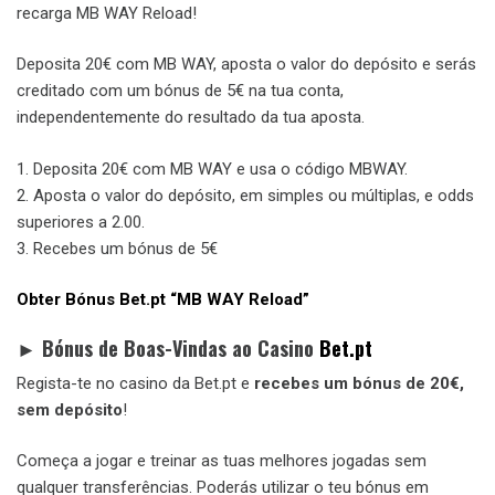
recarga MB WAY Reload!
Deposita 20€ com MB WAY, aposta o valor do depósito e serás
creditado com um bónus de 5€ na tua conta,
independentemente do resultado da tua aposta.
1. Deposita 20€ com MB WAY e usa o código MBWAY.
2. Aposta o valor do depósito, em simples ou múltiplas, e odds
superiores a 2.00.
3. Recebes um bónus de 5€
Obter Bónus Bet.pt “MB WAY Reload”
► Bónus de Boas-Vindas ao Casino
Bet.pt
Regista-te no casino da Bet.pt e
recebes um bónus de 20€,
sem depósito
!
Começa a jogar e treinar as tuas melhores jogadas sem
qualquer transferências. Poderás utilizar o teu bónus em