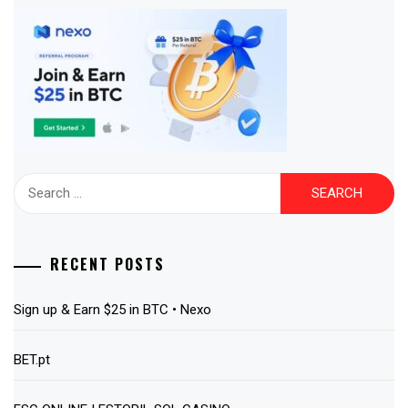
Search
for:
RECENT POSTS
Sign up & Earn $25 in BTC • Nexo
BET.pt