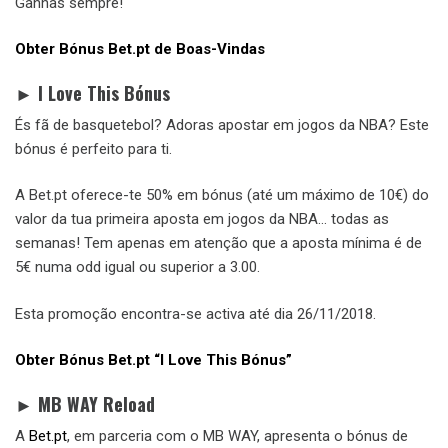
Ganhas sempre!
Obter Bónus Bet.pt de Boas-Vindas
► I Love This Bónus
És fã de basquetebol? Adoras apostar em jogos da NBA? Este
bónus é perfeito para ti.
A Bet.pt oferece-te 50% em bónus (até um máximo de 10€) do
valor da tua primeira aposta em jogos da NBA… todas as
semanas! Tem apenas em atenção que a aposta mínima é de
5€ numa odd igual ou superior a 3.00.
Esta promoção encontra-se activa até dia 26/11/2018.
Obter Bónus Bet.pt “I Love This Bónus”
► MB WAY Reload
A
Bet.pt
, em parceria com o MB WAY, apresenta o bónus de