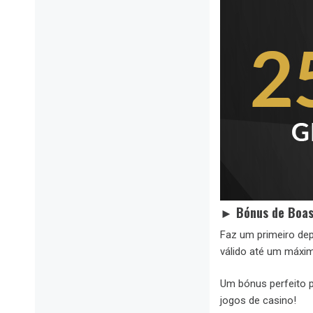
► Bónus de Boas
Faz um primeiro dep
válido até um máxi
Um bónus perfeito 
jogos de casino!