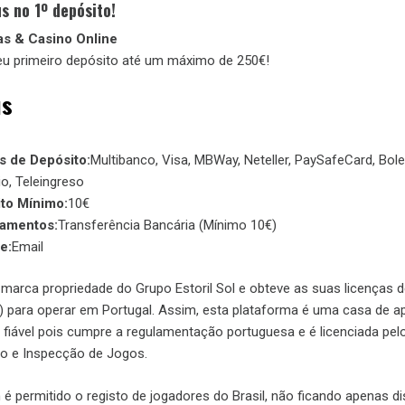
s no 1º depósito!
as & Casino Online
teu primeiro depósito até um máximo de 250€!
us
 de Depósito:
Multibanco, Visa, MBWay, Neteller, PaySafeCard, Bol
o, Teleingreso
to Mínimo:
10€
amentos:
Transferência Bancária (Mínimo 10€)
e:
Email
marca propriedade do Grupo Estoril Sol e obteve as suas licenças d
 para operar em Portugal. Assim, esta plataforma é uma casa de a
 fiável pois cumpre a regulamentação portuguesa e é licenciada pel
ão e Inspecção de Jogos.
 permitido o registo de jogadores do Brasil, não ficando apenas di