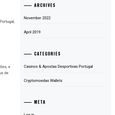
ARCHIVES
November 2022
Portugal,
April 2019
CATEGORIES
Casinos & Apostas Desportivas Portugal
ões, e
us de
Cryptomoedas Wallets
META
Log in