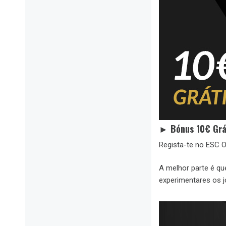
► Bónus 10€ Grá
Regista-te no ESC O
A melhor parte é qu
experimentares os j