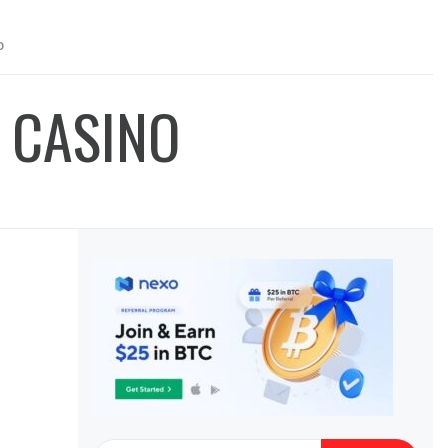
O
L CASINO