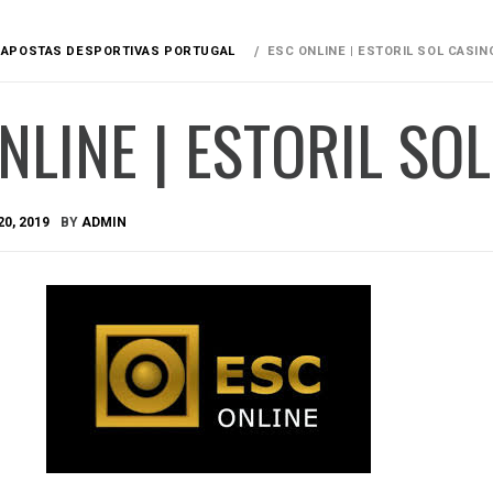
 APOSTAS DESPORTIVAS PORTUGAL
ESC ONLINE | ESTORIL SOL CASIN
NLINE | ESTORIL SO
20, 2019
BY
ADMIN