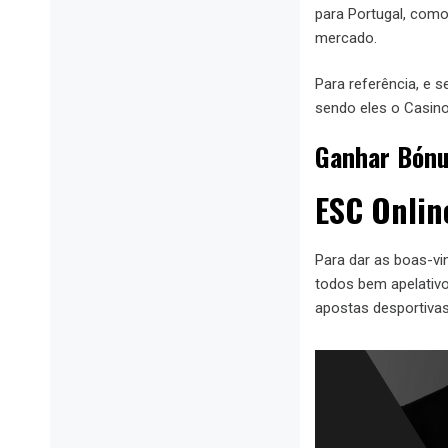
para Portugal, com
mercado.
Para referência, e s
sendo eles o Casino
Ganhar Bón
ESC Onlin
Para dar as boas-vi
todos bem apelativo
apostas desportivas