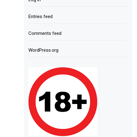
Entries feed
Comments feed
WordPress.org