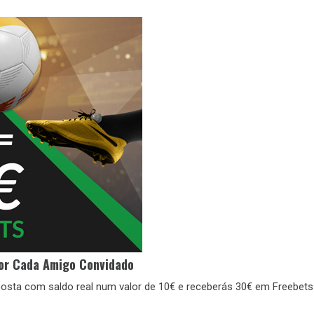
r Cada Amigo Convidado
osta com saldo real num valor de 10€ e receberás 30€ em Freebets