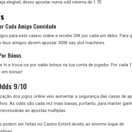
eja elegível, deves apostar numa odd mínima de 1.70.
us
r Cada Amigo Convidade
gos para este casino online e recebe 20€ por cada um deles. Para 
 os teus amigos devem apostar 300€ nas slot machines.
Por Bónus
 In e troca-os por saldo bónus na tua conta de jogador. Por cada 
€ em bónus!
Odds 9/10
lização dos jogos online veio aumentar a segurança das casas de ap
hos. As odds são cada vez mais baixas, portanto, para manter gan
 necessárias as apostas múltiplas.
s podem ser feitas no Casino Estoril devido ao enorme leque de
rtivas.