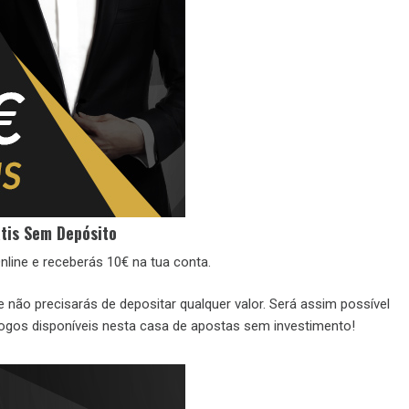
tis Sem Depósito
nline e receberás 10€ na tua conta.
e não precisarás de depositar qualquer valor. Será assim possível
ogos disponíveis nesta casa de apostas sem investimento!