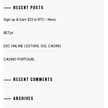
RECENT POSTS
Sign up & Earn $25 in BTC • Nexo
BET.pt
ESC ONLINE | ESTORIL SOL CASINO
CASINO PORTUGAL
RECENT COMMENTS
ARCHIVES