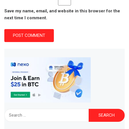
Save my name, email, and website in this browser for the
next time I comment.
Search
for: