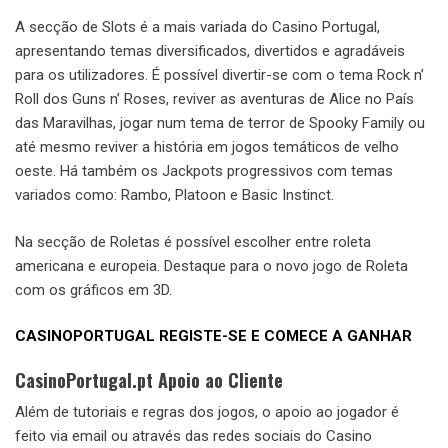
A secção de Slots é a mais variada do Casino Portugal,
apresentando temas diversificados, divertidos e agradáveis
para os utilizadores. É possível divertir-se com o tema Rock n’
Roll dos Guns n’ Roses, reviver as aventuras de Alice no País
das Maravilhas, jogar num tema de terror de Spooky Family ou
até mesmo reviver a história em jogos temáticos de velho
oeste. Há também os Jackpots progressivos com temas
variados como: Rambo, Platoon e Basic Instinct.
Na secção de Roletas é possível escolher entre roleta
americana e europeia. Destaque para o novo jogo de Roleta
com os gráficos em 3D.
CASINOPORTUGAL REGISTE-SE E COMECE A GANHAR
CasinoPortugal.pt Apoio ao Cliente
Além de tutoriais e regras dos jogos, o apoio ao jogador é
feito via email ou através das redes sociais do Casino