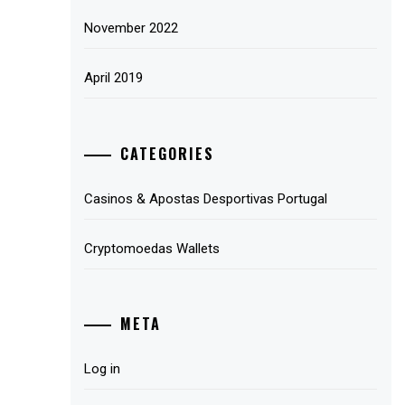
November 2022
April 2019
CATEGORIES
Casinos & Apostas Desportivas Portugal
Cryptomoedas Wallets
META
Log in