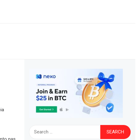
ia
Search
for:
nto nas