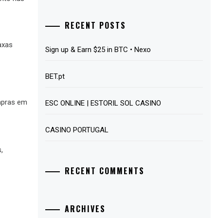
RECENT POSTS
axas
Sign up & Earn $25 in BTC • Nexo
BET.pt
mpras em
ESC ONLINE | ESTORIL SOL CASINO
CASINO PORTUGAL
,
RECENT COMMENTS
ARCHIVES