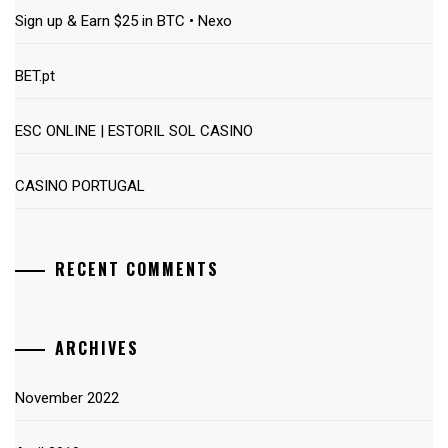
Sign up & Earn $25 in BTC • Nexo
BET.pt
ESC ONLINE | ESTORIL SOL CASINO
CASINO PORTUGAL
RECENT COMMENTS
ARCHIVES
November 2022