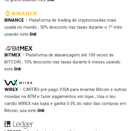
BINANCE
– Plataforma de trading de cryptomoedas mais
usada no mundo , 50% desconto nas taxas durante o 1º mês
usando este
link
BITMEX
– Plataforma de alavancagem até 100 vezes de
BITCOIN , 10% desconto nas taxas durante 6 meses usando
este
link
WIREX
– CARTÃO pré-pago VISA para levantar Bitcoin e outras
moedas na ATM e fazer pagamentos em lojas , Usa o teu
cartão WIREX nas lojas e ganha 0.5% do valor das compras em
Bitcoin, usa este
link