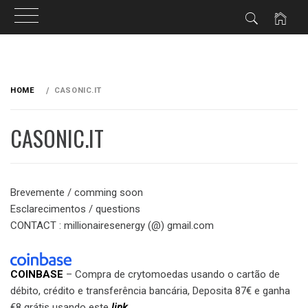
Skip
to
HOME
CASONIC.IT
content
CASONIC.IT
Brevemente / comming soon
Esclarecimentos / questions
CONTACT : millionairesenergy (@) gmail.com
COINBASE
– Compra de crytomoedas usando o cartão de
débito, crédito e transferência bancária, Deposita 87€ e ganha
€8 grátis usando este
link