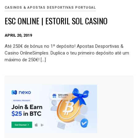
CASINOS & APOSTAS DESPORTIVAS PORTUGAL
ESC ONLINE | ESTORIL SOL CASINO
APRIL 20, 2019
Até 250€ de bónus no 1º depósito! Apostas Desportivas &
Casino OnlineSimples. Duplica o teu primeiro depósito até um
máximo de 250€! […]