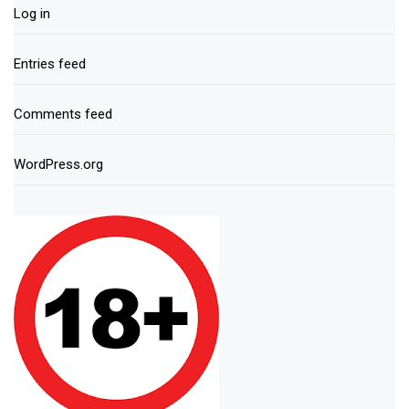
Log in
Entries feed
Comments feed
WordPress.org