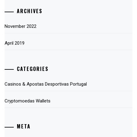
ARCHIVES
November 2022
April 2019
CATEGORIES
Casinos & Apostas Desportivas Portugal
Cryptomoedas Wallets
META