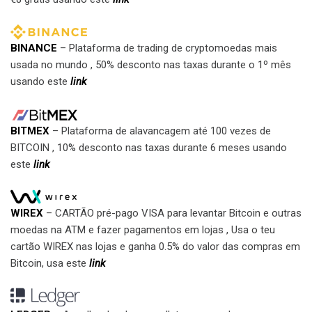
BINANCE
– Plataforma de trading de cryptomoedas mais
usada no mundo , 50% desconto nas taxas durante o 1º mês
usando este
link
BITMEX
– Plataforma de alavancagem até 100 vezes de
BITCOIN , 10% desconto nas taxas durante 6 meses usando
este
link
WIREX
– CARTÃO pré-pago VISA para levantar Bitcoin e outras
moedas na ATM e fazer pagamentos em lojas , Usa o teu
cartão WIREX nas lojas e ganha 0.5% do valor das compras em
Bitcoin, usa este
link