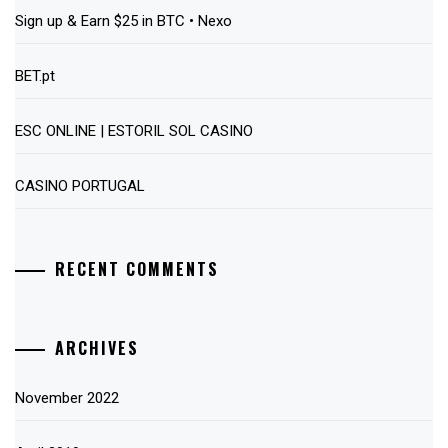
Sign up & Earn $25 in BTC • Nexo
BET.pt
ESC ONLINE | ESTORIL SOL CASINO
CASINO PORTUGAL
RECENT COMMENTS
ARCHIVES
November 2022