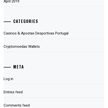
April 2019
CATEGORIES
Casinos & Apostas Desportivas Portugal
Cryptomoedas Wallets
META
Log in
Entries feed
Comments feed